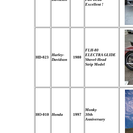
Excellent !
FLH-80
Harley-
ELECTRA GLIDE
HD-023
1980
Davidson
Shovel-Head
Strip Model
Monky
HO-010
Honda
1997
30th
Anniversary