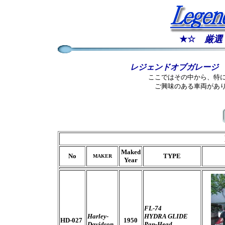
★☆
厳選
レジェンドオブガレージ
ここではその中から、特
ご興味のある車両があ
Maked
No
TYPE
MAKER
Year
FL-74
Harley-
HYDRA GLIDE
HD-027
1950
Davidson
Pan-Head