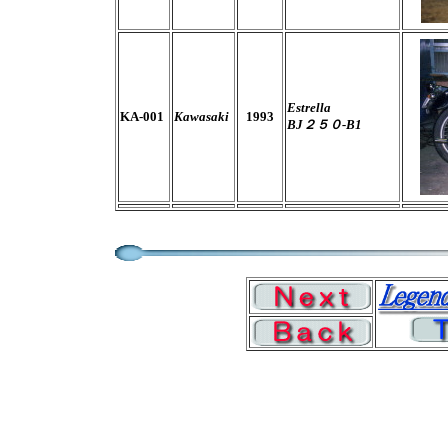
Estrella
KA-001
Kawasaki
1993
BJ２５０-B1