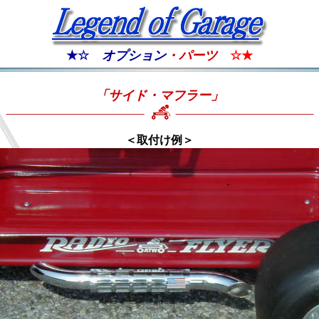
★☆
オプション
・パーツ
☆★
「サイド・マフラー」
＜取付け例＞