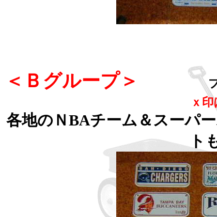
＜Ｂグループ＞
ｘ印
各地のＮBAチーム＆スーパ
ト