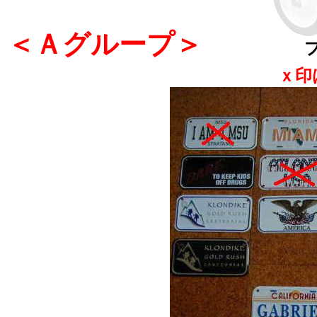
＜Ａグループ＞
ｘ印