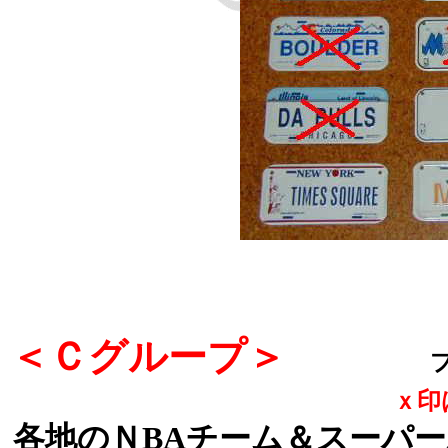
＜Ｃグループ＞
ｘ印
各地のＮBAチーム＆スーパ