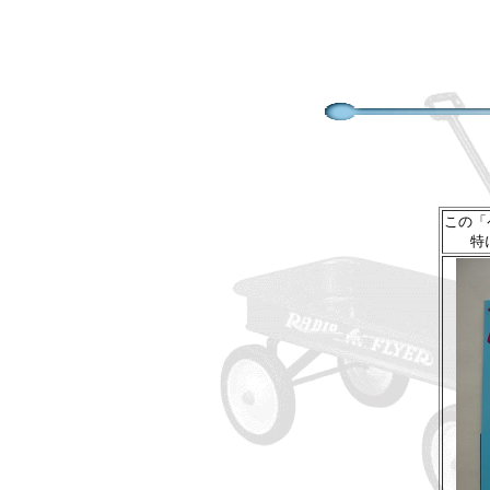
この「
特