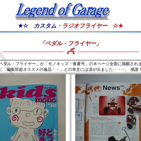
★☆
カスタム
・ラジオフライヤー
☆★
「ペダル・フライヤー」
ペダル・フライヤー」が「モノキッズ・春夏号」の８ページ全面に掲載され
に「編集部超オススメの逸品・・」との本文には涙が出ました・・・。 感謝