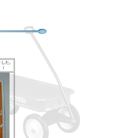
ました。
！！