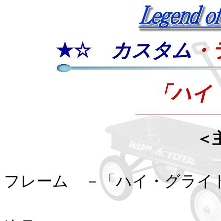
★☆
カスタム
・
「ハイ
＜
①ボディ －
フレーム －「ハイ・グライ