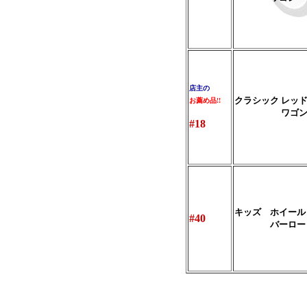
店主の
クラシック レッ
お薦め品!!
ワゴ
#18
キッズ ホイール
#40
バーロー