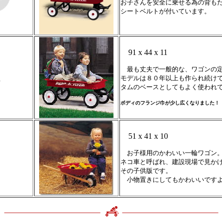
お子さんを安全に乗せる為の背も
シートベルトが付いています。
91 x 44 x 11
最も
丈夫
で
一般的な、ワゴンの
ド
モデルは８０年以上も作られ続け
ン
タムのベースとしてもよく使われ
ボディのフランジ巾が少し広くなりました！
51 x 41 x 10
お子様用のかわいい一輪ワゴン
ネコ車と呼ばれ、
建設現場で見か
その子供版です。
小物置きにしてもかわいいです