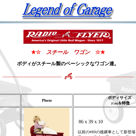
★☆
スチール ワゴン
☆
★
ボディがスチール製のベーシックなワゴン達。
ボディサイズ
Photo
＆特徴
（Cm)
86 x 39 x 10
以前の#89の後継車として新登場