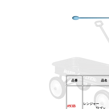
品番
品名
レンジャー
#93B
ワゴン