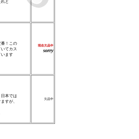
たれと
定番！この
現在
欠品中
ていてカス
sorry
ています
。日本では
欠品中
けますが、
よ