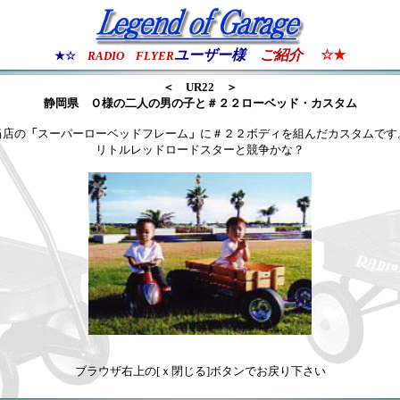
ユーザー様
ご紹介
☆★
★☆
RADIO FLYER
＜ UR22 ＞
静岡県
Ｏ様の
二人の男の子と＃２２ローベッド・カスタム
当店の
「
スーパーローベッドフレーム
」
に＃２２ボディを組んだカスタムです
リトルレッドロードスターと競争かな？
ブラウザ右上の[ｘ閉じる]ボタンでお戻り下さい